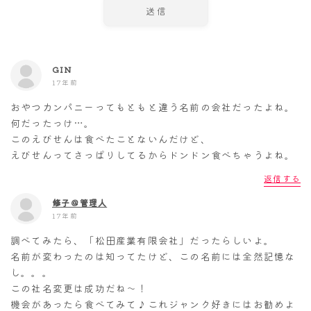
GIN
17年前
おやつカンパニーってもともと違う名前の会社だったよね。
何だったっけ…。
このえびせんは食べたことないんだけど、
えびせんってさっぱりしてるからドンドン食べちゃうよね。
返信する
修子＠管理人
17年前
調べてみたら、「松田産業有限会社」だったらしいよ。
名前が変わったのは知ってたけど、この名前には全然記憶な
し。。。
この社名変更は成功だね～！
機会があったら食べてみて♪これジャンク好きにはお勧めよ