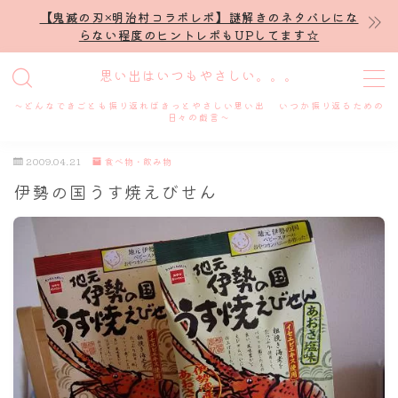
【鬼滅の刃×明治村コラボレポ】謎解きのネタバレにな
らない程度のヒントレポもUPしてます☆
MENU
思い出はいつもやさしい。。。
～どんなできごとも振り返ればきっとやさしい思い出 いつか振り返るための
ホーム
日々の戯言～
2009.04.21
食べ物・飲み物
プロフィール
伊勢の国うす焼えびせん
謎解き
ホテル滞在記
舞台・ライブ
名古屋