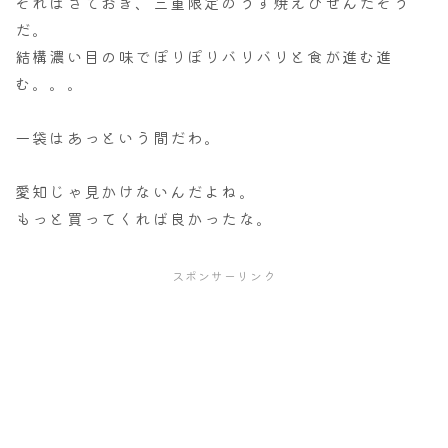
それはさておき、三重限定のうす焼えびせんだそう
だ。
結構濃い目の味でぽりぽりバリバリと食が進む進
む。。。
一袋はあっという間だわ。
愛知じゃ見かけないんだよね。
もっと買ってくれば良かったな。
スポンサーリンク