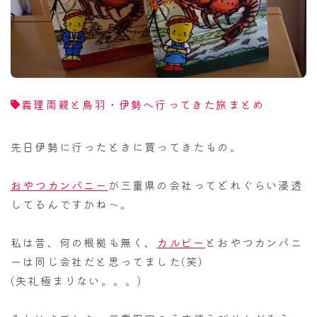
ナナちゃん人形
義理両親と鳥羽・伊勢へ行ってきた旅まとめ
先日伊勢に行ったときに買ってきたもの。
おやつカンパニー
が三重県の会社ってどれぐらい浸透
してるんですかね～。
私は昔、何の根拠も無く、
カルビー
とおやつカンパニ
ーは同じ会社だと思ってました(笑)
(失礼極まりない。。。)