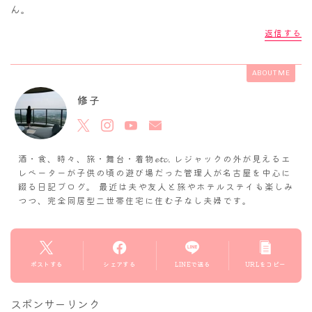
ん。
返信する
ABOUT ME
修子
酒・食、時々、旅・舞台・着物𝓮𝓽𝓬. レジャックの外が見えるエ
レベーターが子供の頃の遊び場だった管理人が名古屋を中心に
綴る日記ブログ。 最近は夫や友人と旅やホテルステイも楽しみ
つつ、完全同居型二世帯住宅に住む子なし夫婦です。
ポストする
シェアする
LINEで送る
URLをコピー
スポンサーリンク