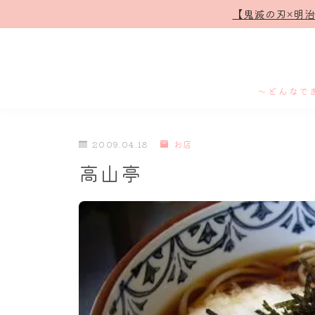
【鬼滅の刃×明
～どんなで
2009.04.18
お店
高山亭