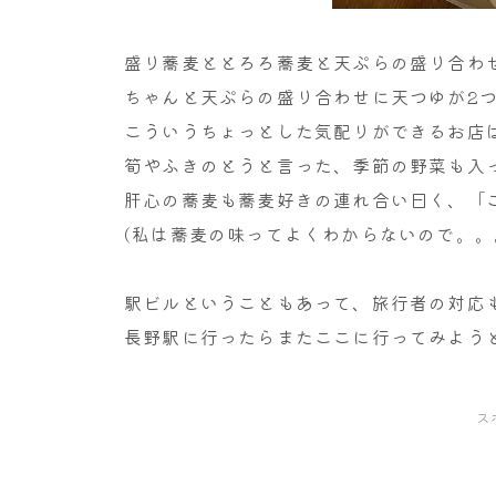
盛り蕎麦ととろろ蕎麦と天ぷらの盛り合わ
ちゃんと天ぷらの盛り合わせに天つゆが2
こういうちょっとした気配りができるお店
筍やふきのとうと言った、季節の野菜も入
肝心の蕎麦も蕎麦好きの連れ合い曰く、「
(私は蕎麦の味ってよくわからないので。。
駅ビルということもあって、旅行者の対応
長野駅に行ったらまたここに行ってみよう
ス