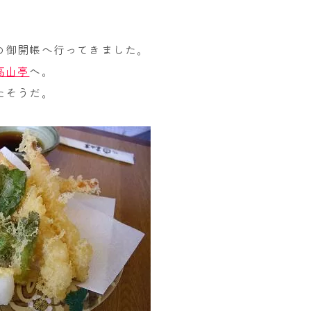
の御開帳へ行ってきました。
高山亭
へ。
たそうだ。