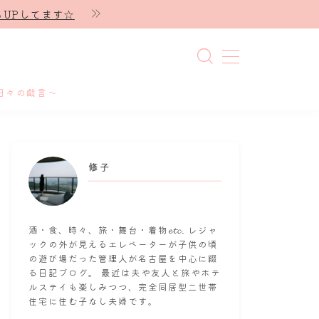
UPしてます☆
日々の戯言～
修子
酒・食、時々、旅・舞台・着物𝓮𝓽𝓬. レジャ
ックの外が見えるエレベーターが子供の頃
の遊び場だった管理人が名古屋を中心に綴
る日記ブログ。 最近は夫や友人と旅やホテ
ルステイも楽しみつつ、完全同居型二世帯
住宅に住む子なし夫婦です。