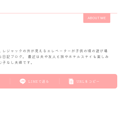
ABOUT ME
𝓬. レジャックの外が見えるエレベーターが子供の頃の遊び場
る日記ブログ。 最近は夫や友人と旅やホテルステイも楽しみ
む子なし夫婦です。
LINEで送る
URLをコピー