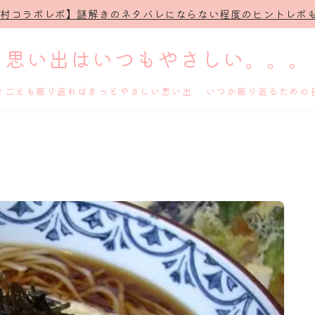
治村コラボレポ】謎解きのネタバレにならない程度のヒントレポも
思い出はいつもやさしい。。。
きごとも振り返ればきっとやさしい思い出 いつか振り返るための
ホーム
プロフィール
謎解き
ホテル滞在記
舞台・ライブ