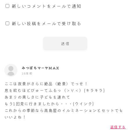
新しいコメントをメールで通知
新しい投稿をメールで受け取る
みつばちマーヤMAX
18年前
ここは夜景がさらに絶品（絶景）でっせ！
息を飲むほどびゅーてふるっ（＞∀＜）{キラキラ}
あまりの美しさに子どもを連れて
もう1回見に行きましたから・・・{ウインク}
これからの季節なら高島屋のイルミネーションとセットでも
いいよね！
返信する