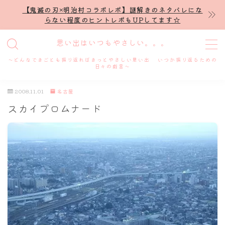
【鬼滅の刃×明治村コラボレポ】謎解きのネタバレにな
らない程度のヒントレポもUPしてます☆
MENU
思い出はいつもやさしい。。。
～どんなできごとも振り返ればきっとやさしい思い出 いつか振り返るための
ホーム
日々の戯言～
2008.11.01
名古屋
プロフィール
スカイプロムナード
謎解き
ホテル滞在記
舞台・ライブ
名古屋