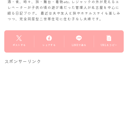
酒・食、時々、旅・舞台・着物𝓮𝓽𝓬. レジャックの外が見えるエ
レベーターが子供の頃の遊び場だった管理人が名古屋を中心に
綴る日記ブログ。 最近は夫や友人と旅やホテルステイも楽しみ
つつ、完全同居型二世帯住宅に住む子なし夫婦です。
ポストする
シェアする
LINEで送る
URLをコピー
スポンサーリンク