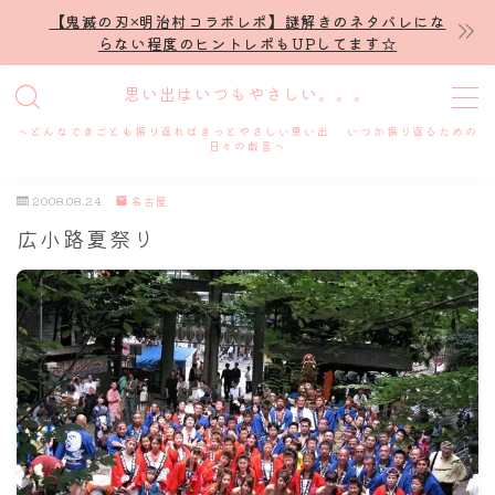
【鬼滅の刃×明治村コラボレポ】謎解きのネタバレにな
らない程度のヒントレポもUPしてます☆
MENU
思い出はいつもやさしい。。。
～どんなできごとも振り返ればきっとやさしい思い出 いつか振り返るための
ホーム
日々の戯言～
2008.08.24
名古屋
プロフィール
広小路夏祭り
謎解き
ホテル滞在記
舞台・ライブ
名古屋