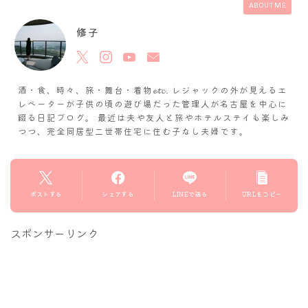
ABOUT ME
修子
酒・食、時々、旅・舞台・着物𝓮𝓽𝓬. レジャックの外が見えるエ
レベーターが子供の頃の遊び場だった管理人が名古屋を中心に
綴る日記ブログ。 最近は夫や友人と旅やホテルステイも楽しみ
つつ、完全同居型二世帯住宅に住む子なし夫婦です。
ポストする
シェアする
LINEで送る
URLをコピー
スポンサーリンク