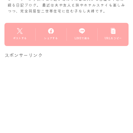
綴る日記ブログ。 最近は夫や友人と旅やホテルステイも楽しみ
つつ、完全同居型二世帯住宅に住む子なし夫婦です。
ポストする
シェアする
LINEで送る
URLをコピー
スポンサーリンク