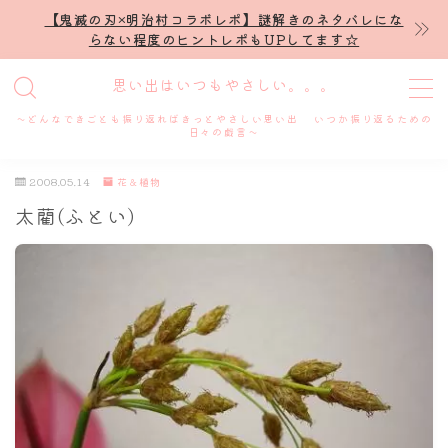
【鬼滅の刃×明治村コラボレポ】謎解きのネタバレにな
らない程度のヒントレポもUPしてます☆
MENU
思い出はいつもやさしい。。。
～どんなできごとも振り返ればきっとやさしい思い出 いつか振り返るための
ホーム
日々の戯言～
2008.05.14
花＆植物
プロフィール
太藺(ふとい)
謎解き
ホテル滞在記
舞台・ライブ
名古屋