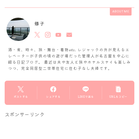
ABOUT ME
修子
酒・食、時々、旅・舞台・着物𝓮𝓽𝓬. レジャックの外が見えるエ
レベーターが子供の頃の遊び場だった管理人が名古屋を中心に
綴る日記ブログ。 最近は夫や友人と旅やホテルステイも楽しみ
つつ、完全同居型二世帯住宅に住む子なし夫婦です。
ポストする
シェアする
LINEで送る
URLをコピー
スポンサーリンク