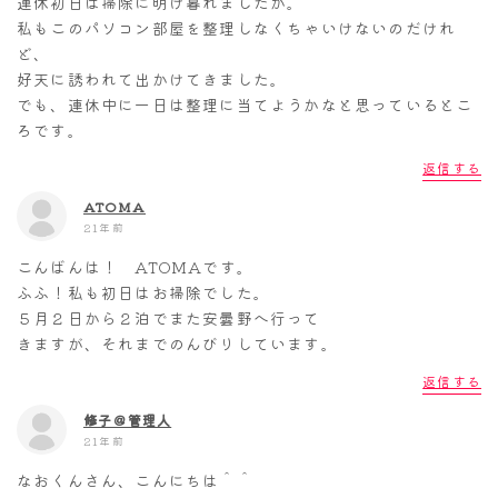
連休初日は掃除に明け暮れましたか。
私もこのパソコン部屋を整理しなくちゃいけないのだけれ
ど、
好天に誘われて出かけてきました。
でも、連休中に一日は整理に当てようかなと思っているとこ
ろです。
返信する
ATOMA
21年前
こんばんは！ ATOMAです。
ふふ！私も初日はお掃除でした。
５月２日から２泊でまた安曇野へ行って
きますが、それまでのんびりしています。
返信する
修子＠管理人
21年前
なおくんさん、こんにちは＾＾