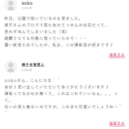
noko
21年前
昨日、公園で咲いているのを見ました。
修子さんのブログで見たあのてっせんのお花だって、
思わず叫んでしまいました（笑）
綺麗でとても印象に残っていたので・・・
濃い紫色と白でしたが、私は、この薄紫色が好きです♪
返信する
修子＠管理人
21年前
nokoさん、こんにちは＾＾
あは♪思い出していただいてありがとうございます♪
薄紫ってなかなか無くて、これはこれでいいなぁ。。。っ
て。
白いの見た事ないのですが、これまた可愛いでしょうね～＾
＾
返信する