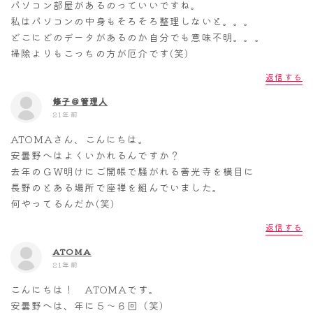
パソコン部屋があるのっていいですね。
私はパソコンの中身もそろそろ整理しないと。。。
どこにどのデータがあるのか自分でも意味不明。。。
掃除よりもこっちの方が厄介です(笑)
返信する
修子＠管理人
21年前
ATOMAさん、こんにちは。
安曇野へはよくいかれるんですか？
去年のＧＷ明けにご開帳で騒がれる善光寺を横目に
長野のとある場所で座禅を組んでいました。
何やってるんだか(笑)
返信する
ATOMA
21年前
こんにちは！ ATOMAです。
安曇野へは、年に５～６回（笑）