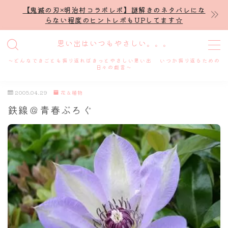
【鬼滅の刃×明治村コラボレポ】謎解きのネタバレにな
らない程度のヒントレポもUPしてます☆
MENU
思い出はいつもやさしい。。。
～どんなできごとも振り返ればきっとやさしい思い出 いつか振り返るための
ホーム
日々の戯言～
2005.04.29
花＆植物
プロフィール
鉄線＠青春ぶろぐ
謎解き
ホテル滞在記
舞台・ライブ
名古屋