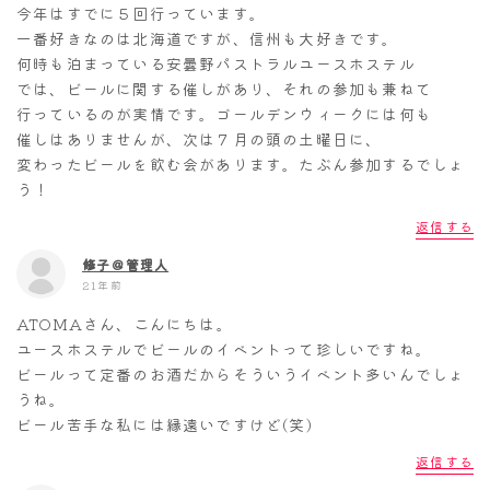
今年はすでに５回行っています。
一番好きなのは北海道ですが、信州も大好きです。
何時も泊まっている安曇野パストラルユースホステル
では、ビールに関する催しがあり、それの参加も兼ねて
行っているのが実情です。ゴールデンウィークには何も
催しはありませんが、次は７月の頭の土曜日に、
変わったビールを飲む会があります。たぶん参加するでしょ
う！
返信する
修子＠管理人
21年前
ATOMAさん、こんにちは。
ユースホステルでビールのイベントって珍しいですね。
ビールって定番のお酒だからそういうイベント多いんでしょ
うね。
ビール苦手な私には縁遠いですけど(笑)
返信する