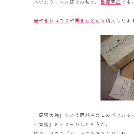
バウムクーヘン好きの私は、
亀屋芳広
でも
窯やきショコラ
や
栗きんとん
も購入したよ
「尾張大楠」という商品名のこのバウムク
七本楠」をイメージしたそうだ。
確か、バウム「木」って意味なんだよね。