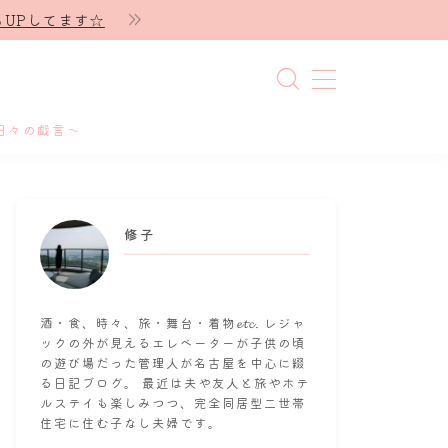
UPしてます☆
日々の戯言～
修子
酒・食、時々、旅・舞台・着物𝓮𝓽𝓬. レジャ
ックの外が見えるエレベーターが子供の頃
の遊び場だった管理人が名古屋を中心に綴
る日記ブログ。 最近は夫や友人と旅やホテ
ルステイも楽しみつつ、完全同居型二世帯
住宅に住む子なし夫婦です。