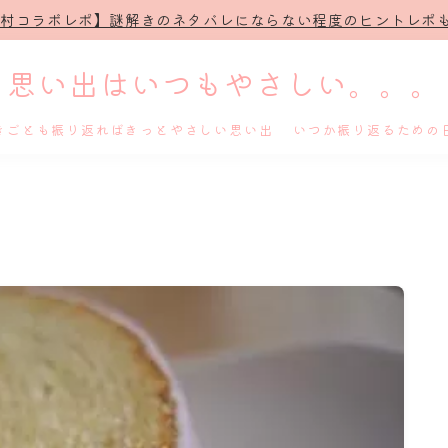
治村コラボレポ】謎解きのネタバレにならない程度のヒントレポも
思い出はいつもやさしい。。。
きごとも振り返ればきっとやさしい思い出 いつか振り返るための
ホーム
プロフィール
謎解き
ホテル滞在記
舞台・ライブ