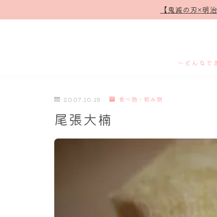
【鬼滅の刃×明
～どんなで
2007.10.19
食べ物・飲み物
尾張大楠