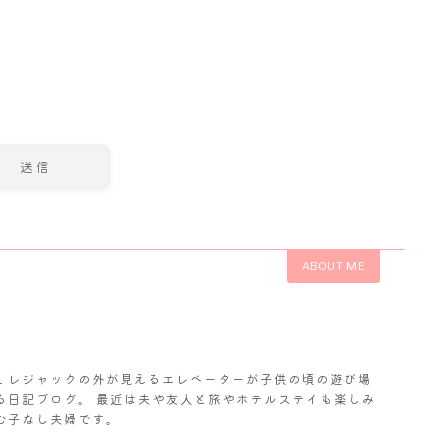
ABOUT ME
𝓬. レジャックの外が見えるエレベーターが子供の頃の遊び場
る日記ブログ。 最近は夫や友人と旅やホテルステイも楽しみ
む子なし夫婦です。