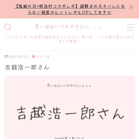
【鬼滅の刃×明治村コラボレポ】謎解きのネタバレにな
らない程度のヒントレポもUPしてます☆
MENU
思い出はいつもやさしい。。。
～どんなできごとも振り返ればきっとやさしい思い出 いつか振り返るための
ホーム
日々の戯言～
2007.05.21
ひとり言
プロフィール
吉越浩一郎さん
謎解き
ホテル滞在記
舞台・ライブ
名古屋