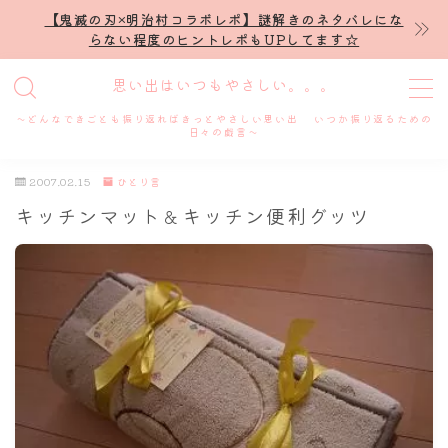
【鬼滅の刃×明治村コラボレポ】謎解きのネタバレにな
らない程度のヒントレポもUPしてます☆
MENU
思い出はいつもやさしい。。。
～どんなできごとも振り返ればきっとやさしい思い出 いつか振り返るための
ホーム
日々の戯言～
2007.02.15
ひとり言
プロフィール
キッチンマット＆キッチン便利グッツ
謎解き
ホテル滞在記
舞台・ライブ
名古屋