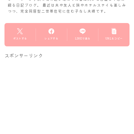
綴る日記ブログ。 最近は夫や友人と旅やホテルステイも楽しみ
つつ、完全同居型二世帯住宅に住む子なし夫婦です。
ポストする
シェアする
LINEで送る
URLをコピー
スポンサーリンク