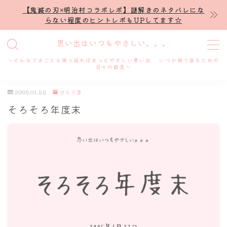
【鬼滅の刃×明治村コラボレポ】謎解きのネタバレにな
らない程度のヒントレポもUPしてます☆
MENU
思い出はいつもやさしい。。。
～どんなできごとも振り返ればきっとやさしい思い出 いつか振り返るための
ホーム
日々の戯言～
2005.01.22
ひとり言
プロフィール
そろそろ年度末
謎解き
ホテル滞在記
舞台・ライブ
名古屋