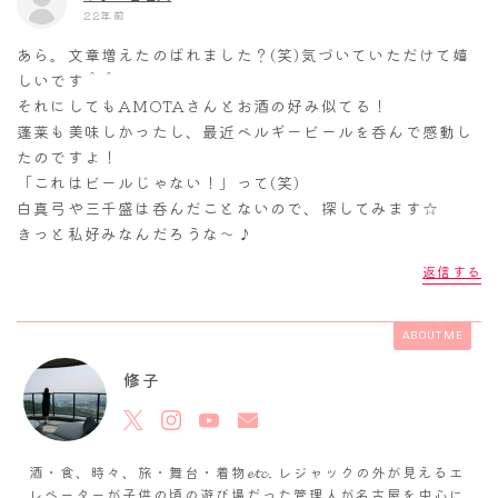
22年前
あら。文章増えたのばれました？(笑)気づいていただけて嬉
しいです＾＾
それにしてもAMOTAさんとお酒の好み似てる！
蓬莱も美味しかったし、最近ベルギービールを呑んで感動し
たのですよ！
「これはビールじゃない！」って(笑)
白真弓や三千盛は呑んだことないので、探してみます☆
きっと私好みなんだろうな～♪
返信する
ABOUT ME
修子
酒・食、時々、旅・舞台・着物𝓮𝓽𝓬. レジャックの外が見えるエ
レベーターが子供の頃の遊び場だった管理人が名古屋を中心に