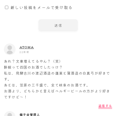
新しい投稿をメールで受け取る
ATOMA
22年前
あれ？文章増えてるやん？（笑）
酔鯨って四国のお酒でしたっけ？
私は、飛騨古川の渡辺酒造の蓬莱と蒲酒造の白真弓が好きで
す。
あとは、笠原の三千盛で、全て岐阜のお酒です。
お酒より、どちらかと言えばベルギービールの方がより好き
ですけど～！
返信する
修子＠管理人