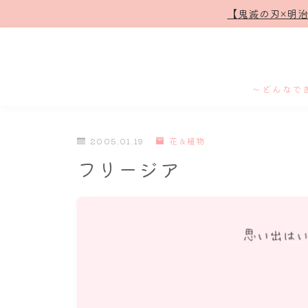
【鬼滅の刃×明
～どんなで
2005.01.19
花＆植物
フリージア