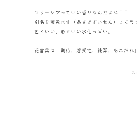
フリージアっていい香りなんだよね＾＾
別名を浅黄水仙（あさぎずいせん）って言
色といい、形といい水仙っぽい。
花言葉は「期待、感受性、純潔、あこがれ
ス