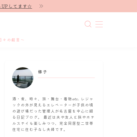
UPしてます☆
日々の戯言～
修子
酒・食、時々、旅・舞台・着物𝓮𝓽𝓬. レジャ
ックの外が見えるエレベーターが子供の頃
の遊び場だった管理人が名古屋を中心に綴
る日記ブログ。 最近は夫や友人と旅やホテ
ルステイも楽しみつつ、完全同居型二世帯
住宅に住む子なし夫婦です。