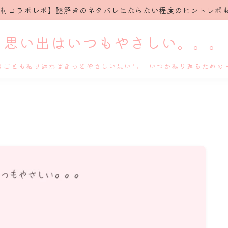
治村コラボレポ】謎解きのネタバレにならない程度のヒントレポも
思い出はいつもやさしい。。。
きごとも振り返ればきっとやさしい思い出 いつか振り返るための
ホーム
プロフィール
謎解き
ホテル滞在記
舞台・ライブ