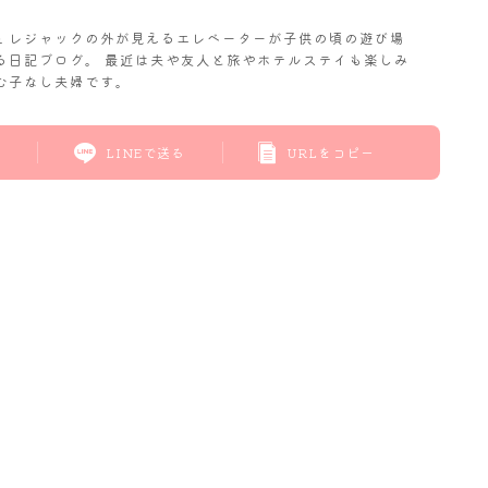
𝓬. レジャックの外が見えるエレベーターが子供の頃の遊び場
る日記ブログ。 最近は夫や友人と旅やホテルステイも楽しみ
む子なし夫婦です。
LINEで送る
URLをコピー