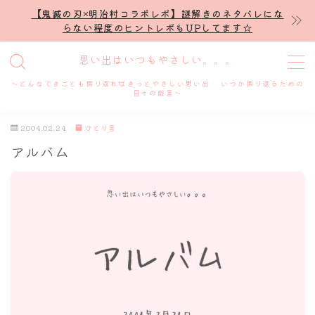
【鬼滅の刃×明治村コラボレポ】謎解きのネタバレにな
らない程度のヒントレポもUPしてます☆
MENU
思い出はいつもやさしい。。。
～どんなできごとも振り返ればきっとやさしい思い出 いつか振り返るための
ホーム
日々の戯言～
2004.02.24
ひとり言
プロフィール
アルバム
謎解き
ホテル滞在記
舞台・ライブ
名古屋