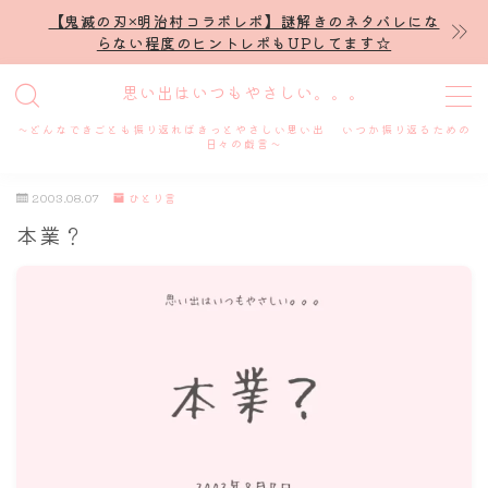
【鬼滅の刃×明治村コラボレポ】謎解きのネタバレにな
らない程度のヒントレポもUPしてます☆
MENU
思い出はいつもやさしい。。。
～どんなできごとも振り返ればきっとやさしい思い出 いつか振り返るための
ホーム
日々の戯言～
2003.08.07
ひとり言
プロフィール
本業？
謎解き
ホテル滞在記
舞台・ライブ
名古屋