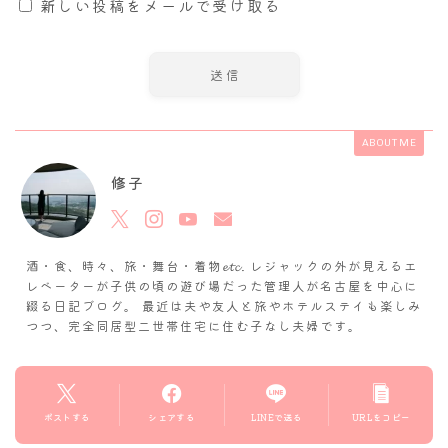
新しい投稿をメールで受け取る
ABOUT ME
修子
酒・食、時々、旅・舞台・着物𝓮𝓽𝓬. レジャックの外が見えるエ
レベーターが子供の頃の遊び場だった管理人が名古屋を中心に
綴る日記ブログ。 最近は夫や友人と旅やホテルステイも楽しみ
つつ、完全同居型二世帯住宅に住む子なし夫婦です。
ポストする
シェアする
LINEで送る
URLをコピー