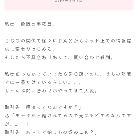
ナナちゃん人形
私は一般職の事務員。
ＩＳＯの関係で徐々にＦＡＸからネット上での情報提
供に変わりはじめる。
そしたら不具合ありありで、問い合わせ殺到。
私はどっちかっていったらＰＣ疎いのに、うちの部署
では一番たけているらしい。。。
ぜ～んぶ問い合わせがやってきて大変。
取引先「解凍ってなんですか？」
私「データが圧縮されてるので元にもどすのなんです
が。。。」
取引先「あ～Ｌで始まるの奴のこと？」