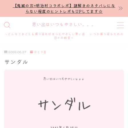
【鬼滅の刃×明治村コラボレポ】謎解きのネタバレにな
らない程度のヒントレポもUPしてます☆
MENU
思い出はいつもやさしい。。。
～どんなできごとも振り返ればきっとやさしい思い出 いつか振り返るための
ホーム
日々の戯言～
2003.06.27
ひとり言
プロフィール
サンダル
謎解き
ホテル滞在記
舞台・ライブ
名古屋