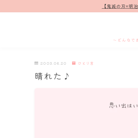
【鬼滅の刃×明
～どんなで
2003.06.20
ひとり言
晴れた♪