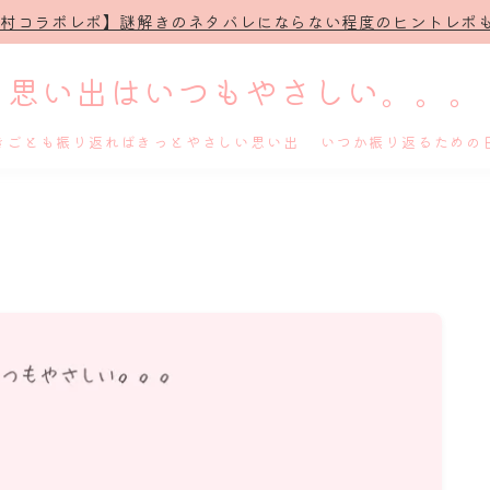
治村コラボレポ】謎解きのネタバレにならない程度のヒントレポも
思い出はいつもやさしい。。。
きごとも振り返ればきっとやさしい思い出 いつか振り返るための
ホーム
プロフィール
謎解き
ホテル滞在記
舞台・ライブ