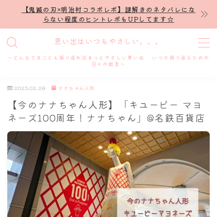
【鬼滅の刃×明治村コラボレポ】謎解きのネタバレにな
らない程度のヒントレポもUPしてます☆
MENU
思い出はいつもやさしい。。。
～どんなできごとも振り返ればきっとやさしい思い出 いつか振り返るための
ホーム
日々の戯言～
2025.02.28
ナナちゃん人形
プロフィール
【今のナナちゃん人形】「キユーピー マヨ
ネーズ100周年！ナナちゃん」@名鉄百貨店
謎解き
ホテル滞在記
舞台・ライブ
名古屋