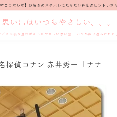
治村コラボレポ】謎解きのネタバレにならない程度のヒントレポも
思い出はいつもやさしい。。。
きごとも振り返ればきっとやさしい思い出 いつか振り返るための
ホーム
名探偵コナン 赤井秀一「ナナ
プロフィール
謎解き
ホテル滞在記
舞台・ライブ