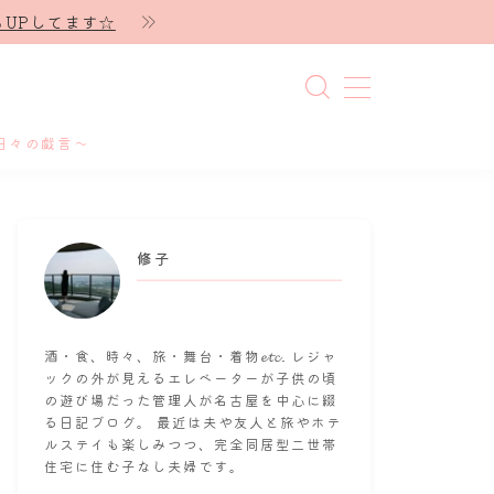
UPしてます☆
日々の戯言～
修子
酒・食、時々、旅・舞台・着物𝓮𝓽𝓬. レジャ
ックの外が見えるエレベーターが子供の頃
の遊び場だった管理人が名古屋を中心に綴
る日記ブログ。 最近は夫や友人と旅やホテ
ルステイも楽しみつつ、完全同居型二世帯
住宅に住む子なし夫婦です。