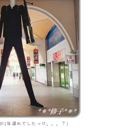
か1年遅れでしたっけ。。。？)