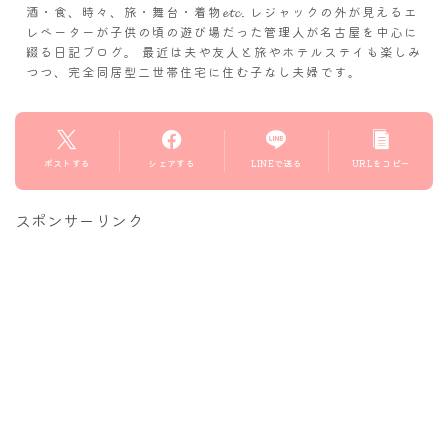
酒・食、時々、旅・舞台・着物𝓮𝓽𝓬. レジャックの外が見えるエ
レベーターが子供の頃の遊び場だった管理人が名古屋を中心に
綴る日記ブログ。 最近は夫や友人と旅やホテルステイも楽しみ
つつ、完全同居型二世帯住宅に住む子なし夫婦です。
ポストする
シェアする
LINEで送る
URLをコピー
スポンサーリンク