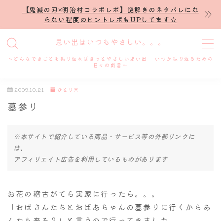
【鬼滅の刃×明治村コラボレポ】謎解きのネタバレにな
らない程度のヒントレポもUPしてます☆
MENU
思い出はいつもやさしい。。。
～どんなできごとも振り返ればきっとやさしい思い出 いつか振り返るための
ホーム
日々の戯言～
2009.10.21
ひとり言
プロフィール
墓参り
謎解き
※本サイトで紹介している商品・サービス等の外部リンクに
は、
ホテル滞在記
アフィリエイト広告を利用しているものがあります
舞台・ライブ
お花の稽古がてら実家に行ったら。。。
名古屋
「おばさんたちとおばあちゃんの墓参りに行くからあ
んたも来る？」と言うので行ってきました。