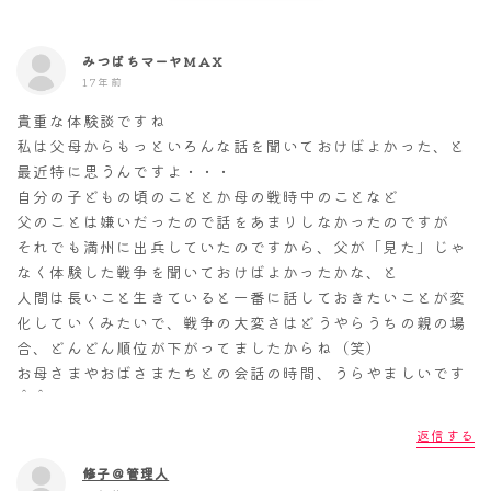
みつばちマーヤMAX
17年前
貴重な体験談ですね
私は父母からもっといろんな話を聞いておけばよかった、と
最近特に思うんですよ・・・
自分の子どもの頃のこととか母の戦時中のことなど
父のことは嫌いだったので話をあまりしなかったのですが
それでも満州に出兵していたのですから、父が「見た」じゃ
なく体験した戦争を聞いておけばよかったかな、と
人間は長いこと生きていると一番に話しておきたいことが変
化していくみたいで、戦争の大変さはどうやらうちの親の場
合、どんどん順位が下がってましたからね（笑）
お母さまやおばさまたちとの会話の時間、うらやましいです
＾＾
返信する
修子＠管理人