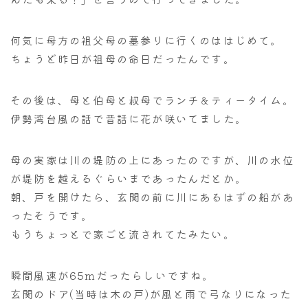
ナナちゃん人形
何気に母方の祖父母の墓参りに行くのははじめて。
ちょうど昨日が祖母の命日だったんです。
その後は、母と伯母と叔母でランチ＆ティータイム。
伊勢湾台風の話で昔話に花が咲いてました。
母の実家は川の堤防の上にあったのですが、川の水位
が堤防を越えるぐらいまであったんだとか。
朝、戸を開けたら、玄関の前に川にあるはずの船があ
ったそうです。
もうちょっとで家ごと流されてたみたい。
瞬間風速が65mだったらしいですね。
玄関のドア(当時は木の戸)が風と雨で弓なりになった