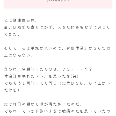
ナナちゃん人形
私は健康優良児。
最近は風邪も寄りつかず、大きな怪我もせずに過ごし
てきた。
そして、私は平熱が低いので、普段体温計が３６℃以
上にならない。
なのに、今朝計ったら３８．７５・・・？？
体温計が壊れた～～。と思ったさ(笑)
でももう１回計っても同じ（実際は３８．８に上がっ
たけど）
実は昨日の朝から喉が痛たかったのだ。
でもね、てっきり歌いすぎで喉痛めたと思っていたの