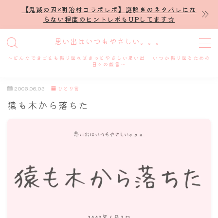
【鬼滅の刃×明治村コラボレポ】謎解きのネタバレにな
らない程度のヒントレポもUPしてます☆
MENU
思い出はいつもやさしい。。。
～どんなできごとも振り返ればきっとやさしい思い出 いつか振り返るための
ホーム
日々の戯言～
2003.06.03
ひとり言
プロフィール
猿も木から落ちた
謎解き
ホテル滞在記
舞台・ライブ
名古屋