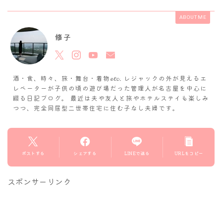
ABOUT ME
修子
酒・食、時々、旅・舞台・着物𝓮𝓽𝓬. レジャックの外が見えるエ
レベーターが子供の頃の遊び場だった管理人が名古屋を中心に
綴る日記ブログ。 最近は夫や友人と旅やホテルステイも楽しみ
つつ、完全同居型二世帯住宅に住む子なし夫婦です。
ポストする
シェアする
LINEで送る
URLをコピー
スポンサーリンク