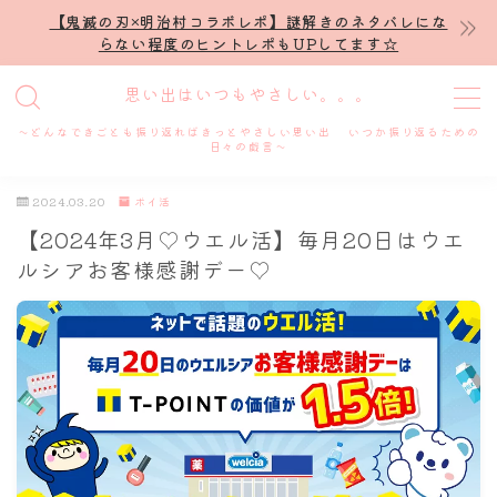
【鬼滅の刃×明治村コラボレポ】謎解きのネタバレにな
らない程度のヒントレポもUPしてます☆
MENU
思い出はいつもやさしい。。。
～どんなできごとも振り返ればきっとやさしい思い出 いつか振り返るための
ホーム
日々の戯言～
2024.03.20
ポイ活
プロフィール
【2024年3月♡ウエル活】毎月20日はウエ
ルシアお客様感謝デー♡
謎解き
ホテル滞在記
舞台・ライブ
名古屋