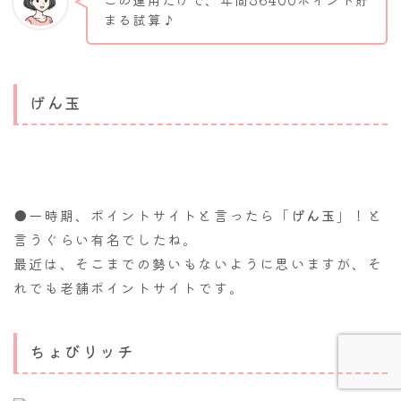
まる試算♪
げん玉
●
一時期、ポイントサイトと言ったら「
げん玉
」！と
言うぐらい有名でしたね。
最近は、そこまでの勢いもないように思いますが、そ
Follow Me
れでも老舗ポイントサイトです。
ちょびリッチ