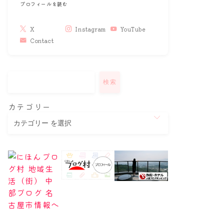
プロフィールを読む
X
Instagram
YouTube
Contact
検索
カテゴリー