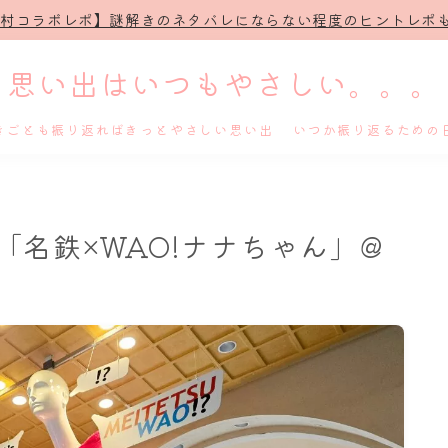
治村コラボレポ】謎解きのネタバレにならない程度のヒントレポも
思い出はいつもやさしい。。。
きごとも振り返ればきっとやさしい思い出 いつか振り返るための
ホーム
名鉄×WAO!ナナちゃん」@
プロフィール
謎解き
ホテル滞在記
舞台・ライブ