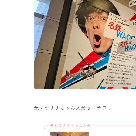
先回のナナちゃん人形はコチラ↓
先回のナナちゃん人形