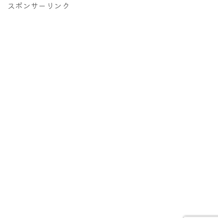
スポンサーリンク
Follow Me