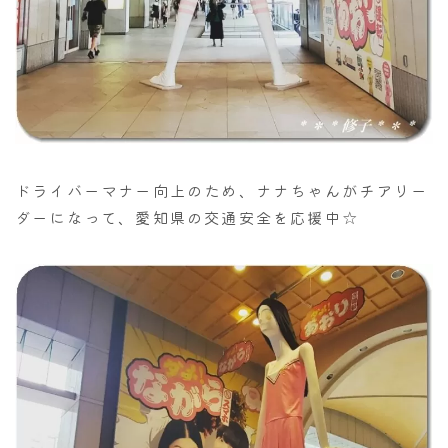
ドライバーマナー向上のため、ナナちゃんがチアリー
ダーになって、愛知県の交通安全を応援中☆