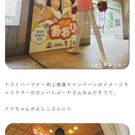
ドライバーマナー向上推進キャンペーンのイメージキ
ャラクターがガンバレルーヤさんなんだそうで。
ナナちゃんがよしこさんに☆