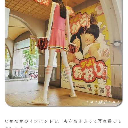
なかなかのインパクトで、皆立ち止まって写真撮って