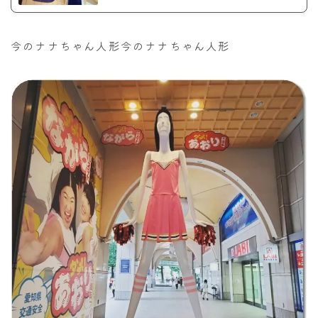
今のナナちゃん人形今のナナちゃん人形