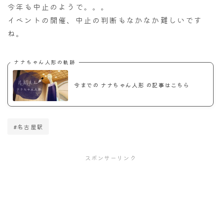
今年も中止のようで。。。
イベントの開催、中止の判断もなかなか難しいです
ね。
ナナちゃん人形の軌跡
今までの ナナちゃん人形 の記事はこちら
#名古屋駅
スポンサーリンク