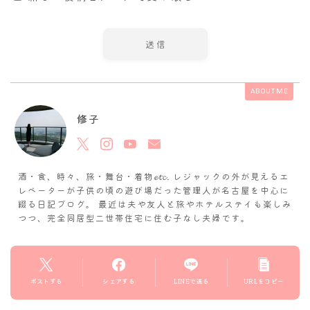
ABOUT ME
修子
酒・食、時々、旅・舞台・着物𝓮𝓽𝓬. レジャックの外が見えるエ
レベーターが子供の頃の遊び場だった管理人が名古屋を中心に
綴る日記ブログ。 最近は夫や友人と旅やホテルステイも楽しみ
つつ、完全同居型二世帯住宅に住む子なし夫婦です。
ポストする
シェアする
LINEで送る
URLをコピー