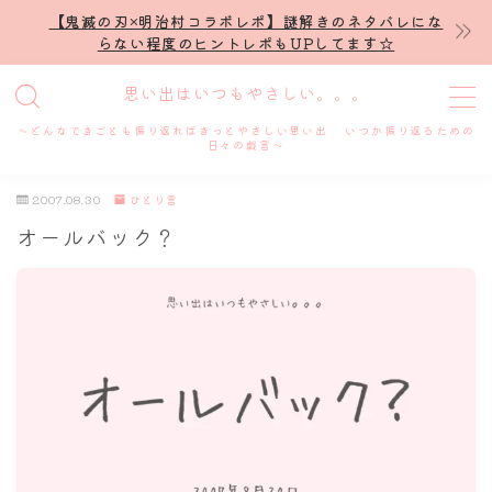
【鬼滅の刃×明治村コラボレポ】謎解きのネタバレにな
らない程度のヒントレポもUPしてます☆
MENU
思い出はいつもやさしい。。。
～どんなできごとも振り返ればきっとやさしい思い出 いつか振り返るための
ホーム
日々の戯言～
2007.08.30
ひとり言
プロフィール
オールバック？
謎解き
ホテル滞在記
舞台・ライブ
名古屋