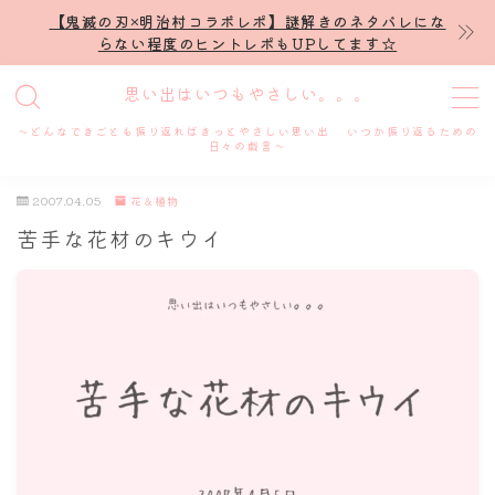
【鬼滅の刃×明治村コラボレポ】謎解きのネタバレにな
らない程度のヒントレポもUPしてます☆
MENU
思い出はいつもやさしい。。。
～どんなできごとも振り返ればきっとやさしい思い出 いつか振り返るための
ホーム
日々の戯言～
2007.04.05
花＆植物
プロフィール
苦手な花材のキウイ
謎解き
ホテル滞在記
舞台・ライブ
名古屋