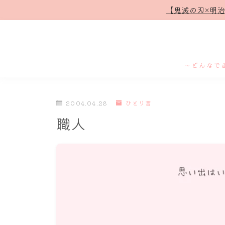
【鬼滅の刃×明
～どんなで
2004.04.28
ひとり言
職人