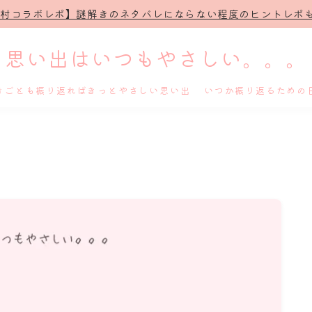
治村コラボレポ】謎解きのネタバレにならない程度のヒントレポも
思い出はいつもやさしい。。。
きごとも振り返ればきっとやさしい思い出 いつか振り返るための
ホーム
プロフィール
謎解き
ホテル滞在記
舞台・ライブ