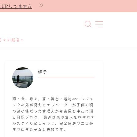
UPしてます☆
日々の戯言～
修子
酒・食、時々、旅・舞台・着物𝓮𝓽𝓬. レジャ
ックの外が見えるエレベーターが子供の頃
の遊び場だった管理人が名古屋を中心に綴
る日記ブログ。 最近は夫や友人と旅やホテ
ルステイも楽しみつつ、完全同居型二世帯
住宅に住む子なし夫婦です。