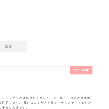
ABOUT ME
𝓬. レジャックの外が見えるエレベーターが子供の頃の遊び場
る日記ブログ。 最近は夫や友人と旅やホテルステイも楽しみ
む子なし夫婦です。