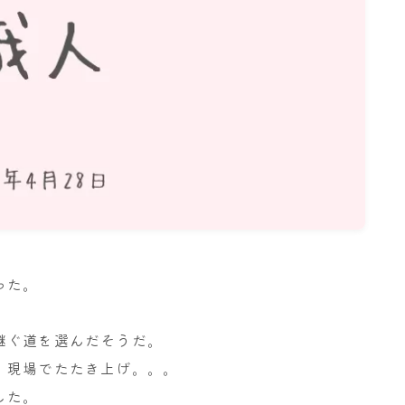
名古屋
ナナちゃん人形
った。
継ぐ道を選んだそうだ。
、現場でたたき上げ。。。
した。