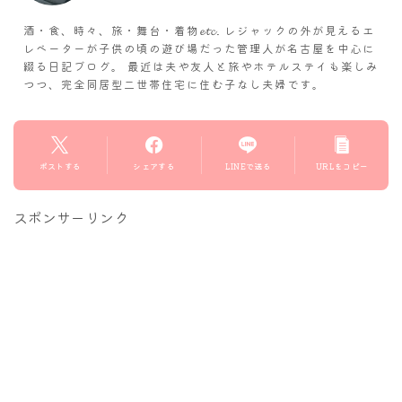
酒・食、時々、旅・舞台・着物𝓮𝓽𝓬. レジャックの外が見えるエ
レベーターが子供の頃の遊び場だった管理人が名古屋を中心に
綴る日記ブログ。 最近は夫や友人と旅やホテルステイも楽しみ
つつ、完全同居型二世帯住宅に住む子なし夫婦です。
ポストする
シェアする
LINEで送る
URLをコピー
スポンサーリンク