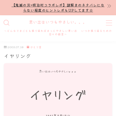
【鬼滅の刃×明治村コラボレポ】謎解きのネタバレにな
らない程度のヒントレポもUPしてます☆
MENU
思い出はいつもやさしい。。。
～どんなできごとも振り返ればきっとやさしい思い出 いつか振り返るための
ホーム
日々の戯言～
2003.07.18
ひとり言
プロフィール
イヤリング
謎解き
ホテル滞在記
舞台・ライブ
名古屋